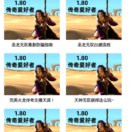
圣龙无双最新防骗指南
圣龙无双白嫖流程
完美火龙传奇主播天涯！
天神无双就得这么玩~