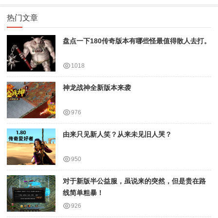
热门文章
盘点一下180传奇版本有哪些怪最值得散人去打。
1018
神龙战神全新版本来袭
976
由来只见新人笑？从来未见旧人哭？
950
对于新版半公益服，虽说来的突然，但是贵在路
线简单粗暴！
926