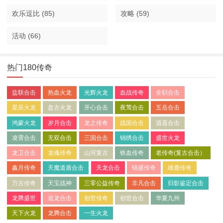
欢乐逗比
(85)
攻略
(59)
活动
(66)
热门180传奇
盐联合击
热血火龙
光辉火龙
血战传奇
全职合击
星辰火龙
盘古火龙
开心合击
夜莺合击
五岳合击
鸿蒙火龙
岁月合击
龙之传奇
战国合击
逍遥合击
凌霄合击
无双合击
三国合击
锦绣合击
盛世火龙
龙卫合击
龙魂传奇
山河复古
铁血传奇
老传奇(复古合击）
鑫月传奇
天魔道盾合击
天龙合击
锦盛传奇
雄鹿传奇
万古传奇
天宝战神
三零公益传奇
非凡合击
归影鉴定合击
龙腾盛世
追龙合击
创世传奇
创世合击
华夏九州
天下火龙
龙腾合击
一生火龙