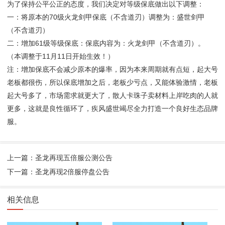
为了保持公平公正的态度，我们决定对等级保底做出以下调整：
一：将原本的70级火龙剑甲保底（不含道刃）调整为：盛世剑甲
（不含道刃）
二：增加61级等级保底：保底内容为：火龙剑甲（不含道刃）。
（本调整于11月11日开始生效！）
注：增加保底不会减少原本的爆率，因为本来周期就有点短，起大号
老板都很伤，所以保底增加之后，老板少亏点，又能体验激情，老板
起大号多了，市场需求就更大了，散人卡珠子卖材料上岸吃肉的人就
更多，这就是良性循环了，疾风盛世竭尽全力打造一个良好生态品牌
服。
上一篇：圣龙再现五倍服公测公告
下一篇：圣龙再现2倍服停盘公告
相关信息