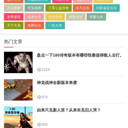
万古传奇
天宝战神
三零公益传奇
非凡合击
归影鉴定合击
龙腾盛世
追龙合击
创世传奇
创世合击
华夏九州
天下火龙
龙腾合击
一生火龙
热门文章
盘点一下180传奇版本有哪些怪最值得散人去打。
1018
神龙战神全新版本来袭
976
由来只见新人笑？从来未见旧人哭？
950