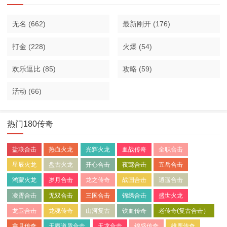
无名
(662)
最新刚开
(176)
打金
(228)
火爆
(54)
欢乐逗比
(85)
攻略
(59)
活动
(66)
热门180传奇
盐联合击
热血火龙
光辉火龙
血战传奇
全职合击
星辰火龙
盘古火龙
开心合击
夜莺合击
五岳合击
鸿蒙火龙
岁月合击
龙之传奇
战国合击
逍遥合击
凌霄合击
无双合击
三国合击
锦绣合击
盛世火龙
龙卫合击
龙魂传奇
山河复古
铁血传奇
老传奇(复古合击）
鑫月传奇
天魔道盾合击
天龙合击
锦盛传奇
雄鹿传奇