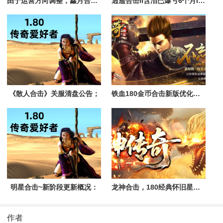
由于运营方向调整，鑫月合击(电脑版)数据转移至鑫月三端合击进行互通。
逍遥合击II含泪已爆亏6个月II依然不离不弃II今天终于结束了。
《散人合击》关服清盘公告；
铁血180金币合击新版优化修改
明星合击~新阶段更新概况：
龙神合击，180经典怀旧星王+1复古合击版本
作者