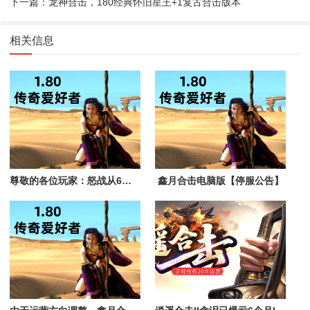
下一篇：龙神合击，180经典怀旧星王+1复古合击版本
相关信息
尊敬的各位玩家：怒战从6月份开区至今也4个多月了......
鑫月合击电脑版【停服公告】