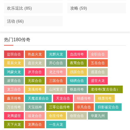
欢乐逗比
(85)
攻略
(59)
活动
(66)
热门180传奇
盐联合击
热血火龙
光辉火龙
血战传奇
全职合击
星辰火龙
盘古火龙
开心合击
夜莺合击
五岳合击
鸿蒙火龙
岁月合击
龙之传奇
战国合击
逍遥合击
凌霄合击
无双合击
三国合击
锦绣合击
盛世火龙
龙卫合击
龙魂传奇
山河复古
铁血传奇
老传奇(复古合击）
鑫月传奇
天魔道盾合击
天龙合击
锦盛传奇
雄鹿传奇
万古传奇
天宝战神
三零公益传奇
非凡合击
归影鉴定合击
龙腾盛世
追龙合击
创世传奇
创世合击
华夏九州
天下火龙
龙腾合击
一生火龙