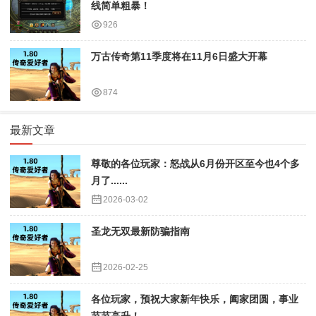
线简单粗暴！
926
万古传奇第11季度将在11月6日盛大开幕
874
最新文章
尊敬的各位玩家：怒战从6月份开区至今也4个多
月了......
2026-03-02
圣龙无双最新防骗指南
2026-02-25
各位玩家，预祝大家新年快乐，阖家团圆，事业
节节高升！