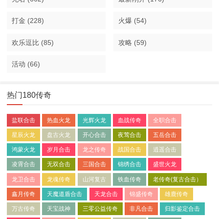
打金
(228)
火爆
(54)
欢乐逗比
(85)
攻略
(59)
活动
(66)
热门180传奇
盐联合击
热血火龙
光辉火龙
血战传奇
全职合击
星辰火龙
盘古火龙
开心合击
夜莺合击
五岳合击
鸿蒙火龙
岁月合击
龙之传奇
战国合击
逍遥合击
凌霄合击
无双合击
三国合击
锦绣合击
盛世火龙
龙卫合击
龙魂传奇
山河复古
铁血传奇
老传奇(复古合击）
鑫月传奇
天魔道盾合击
天龙合击
锦盛传奇
雄鹿传奇
万古传奇
天宝战神
三零公益传奇
非凡合击
归影鉴定合击