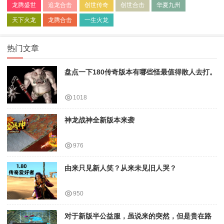
龙腾盛世
追龙合击
创世传奇
创世合击
华夏九州
天下火龙
龙腾合击
一生火龙
热门文章
盘点一下180传奇版本有哪些怪最值得散人去打。
1018
神龙战神全新版本来袭
976
由来只见新人笑？从来未见旧人哭？
950
对于新版半公益服，虽说来的突然，但是贵在路