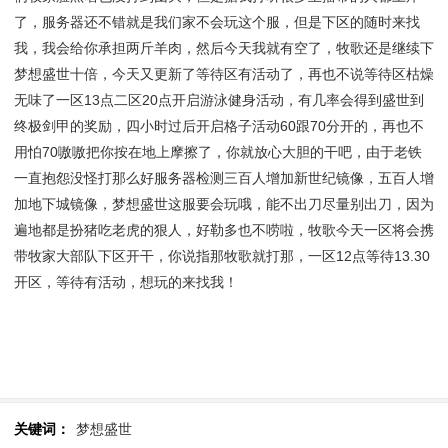
了，服务器还不错就是我们家不会玩这个服，但是下区的随时来找
我，我会给你承担两斤羊肉，然后今天我就有空了，牧歌还是继续下
梦想盛世十倍，今天又更新了等待区有活动了，再也不说等待区枯燥
无味了一区13点二区20点开启游泳健身活动，有几率会得到盛世到
终极剑甲的奖励，四小时过后开启格子活动60跟70分开的，再也不
用怕70嗷嗷把你按在地上摩擦了，你就放心大胆的干吧，由于老铁
一直抱怨没怪打那么好服务器检测三百人增加新世纪镜像，五百人增
加地下城镜像，梦想盛世这服要会玩哦，能不出刀尽量别出刀，因为
遍地都是扮猪吃老虎的狠人，好勒多也不唠啦，牧歌今天一区将会携
带牧家大部队下区开干，你说指那牧歌就打那，一区12点等待13.30
开区，等待有活动，想玩的来找我！
关键词：
梦想盛世