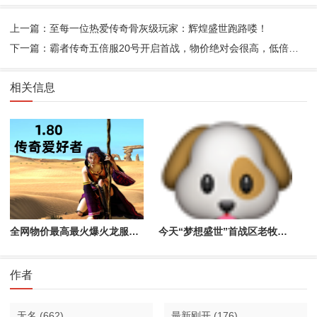
上一篇：至每一位热爱传奇骨灰级玩家：辉煌盛世跑路喽！
下一篇：霸者传奇五倍服20号开启首战，物价绝对会很高，低倍老铁都叫我去凑凑热闹那就去呗
相关信息
全网物价最高最火爆火龙服居然是“梦想盛世”？
今天“梦想盛世”首战区老牧也去凑凑热闹
作者
无名
(662)
最新刚开
(176)